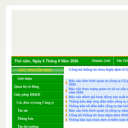
Thứ năm, Ngày 6 Tháng 8 Năm 2026
TRANG CHỦ
TIN TỨ
Công bố thông tin theo Nghị định 4
CÁC CHUYÊN MỤC
Giới thiệu
Báo cáo tình hình quản trị công ty Cổ
2026
Quan hệ cổ đông
Báo cáo thực trạng quản trị và cơ cấu
năm 2025
Giấy phép ĐKKD
Báo cáo đánh giá hoạt động sản xuất 
Thông báo đáp ứng điều kiện công ty 
Các đơn vị trong Công ty
Thông báo về điều kiện công ty đại ch
Tin tức
Báo cáo tình hình quản trị công ty năm
Công bố thông tin theo Nghị định 47/2
Thông báo
Thông báo lựa chọn đơn vị kiểm toán
Tin thị trường