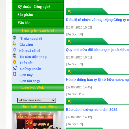
Kỹ thuật - Công nghệ
Sản phẩm
Điều lệ tổ chức và hoạt động Công ty c
Văn bản
[23.04.2026 10:32]
Thông tin cần biết
[Đã đọc: 88]
Tỉ giá ngoại tệ
Giá vàng
Quy chế sửa đổi bổ sung một số điều c
Kết quả xổ số
Tra cứu điện thoại
[23.04.2026 10:31]
Thời tiết
[Đã đọc: 83]
Chứng khoán
Lịch bay
Hồ sơ thông báo tỷ lệ sở hữu nước ngo
Lịch tàu chạy
Liên kết Web
[09.06.2026 14:45]
[Đã đọc: 119]
Hình ảnh hoạt động
Báo cáo thường niên năm 2025
[09.04.2026 14:12]
[Đã đọc: 89]