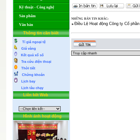
Kỹ thuật - Công nghệ
Sản phẩm
NHỮNG BẢN TIN KHÁC:
Điều Lệ Hoạt động Công ty Cổ phần
Văn bản
Thông tin cần biết
Tỉ giá ngoại tệ
Giá vàng
Kết quả xổ số
Tra cứu điện thoại
Thời tiết
Chứng khoán
Lịch bay
Lịch tàu chạy
Liên kết Web
Hình ảnh hoạt động