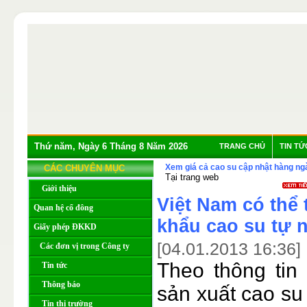
Thứ năm, Ngày 6 Tháng 8 Năm 2026
TRANG CHỦ
TIN TỨ
Xem giá cả cao su cập nhật hàng ng
CÁC CHUYÊN MỤC
Tại trang web
Giới thiệu
Việt Nam có thể 
Quan hệ cổ đông
khẩu cao su tự n
Giấy phép ĐKKD
[04.01.2013 16:36]
Các đơn vị trong Công ty
Theo thông tin
Tin tức
Thông báo
sản xuất cao su
Tin thị trường