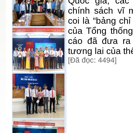
Quốc gia, các
chính sách vĩ
coi là “bảng ch
của Tổng thống
cáo đã đưa ra
tương lai của t
[Đã đọc: 4494]