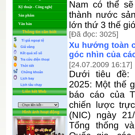
Nam có thể sẽ 
Kỹ thuật - Công nghệ
thành nước sản
Sản phẩm
lớn thứ 3 thế giớ
Văn bản
Thông tin cần biết
[Đã đọc: 3025]
Tỉ giá ngoại tệ
Xu hướng toàn 
Giá vàng
góc nhìn của cá
Kết quả xổ số
Tra cứu điện thoại
[24.07.2009 16:17]
Thời tiết
Dưới tiêu đề:
Chứng khoán
Lịch bay
2025: Một thế g
Lịch tàu chạy
Liên kết Web
báo cáo của T
chiến lược trự
Hình ảnh hoạt động
(NIC) ngày 21/
Tổng thống v